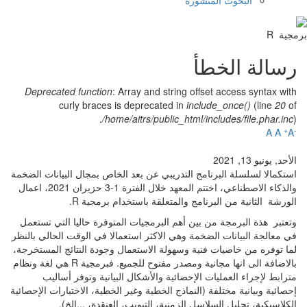
جية R
رسالة الخطأ
Deprecated function
: Array and string offset access syntax with
curly braces is deprecated in
include_once()
(line
20
of
/home/aitrs/public_html/includes/file.phar.inc
).
+
-
A
A
A
الأحد, يونيو 13, 2021
استكمالا لسلسلة البرنامج التدريبي عن بعد الخاص بمجال البيانات الضخمة
والذكاء الاصطناعي، اختتم المعهد خلال الفترة 1-3 حزيران 2021، اعمال
الورشة الثانية من البرنامج والمتعلقة باستخدام برمجية R.
وتعتبر هذة البرمجة من بين أهم البرمجيات المتوفرة حاليا التي تستعمل
في معالجة البيانات الضخمة وهي الاكثر استعمالا في الوقت الحالي بالنظر
لما توفره من خاصيات فنية وسهولة الاستعمال وجودة النتائج المستخرجة،
بالاضافة الى انها مجانية ومصدر مفتوح للجميع. فبرمجية R هي لغة ونظام
مترابط لإجراء العمليات الإحصائية والأشكال البيانية وتوفر أساليب
إحصائية وبيانية مختلفة (النماذج الخطية وغير الخطية، الاختبارات الإحصائية
الكلاسيكية، تحليل السلاسل الزمنية، التبويب، العنقدة، ...الخ).