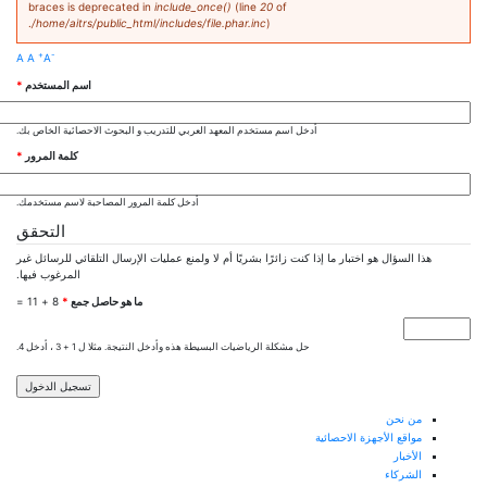
braces is deprecated in
include_once()
(line
20
of
/home/aitrs/public_html/includes/file.phar.inc
).
+
-
A
A
A
‏اسم المستخدم ‏
*
أدخل اسم مستخدم المعهد العربي للتدريب و البحوث الاحصائية الخاص بك.
‏كلمة المرور ‏
*
أدخل كلمة المرور المصاحبة لاسم مستخدمك.
التحقق
هذا السؤال هو اختبار ما إذا كنت زائرًا بشريًا أم لا ولمنع عمليات الإرسال التلقائي للرسائل غير
المرغوب فيها.
‏ما هو حاصل جمع ‏
*
8 + 11 =
حل مشكلة الرياضيات البسيطة هذه وأدخل النتيجة. مثلا ل 1 + 3 ، أدخل 4.
من نحن
مواقع الأجهزة الاحصائية
الأخبار
الشركاء