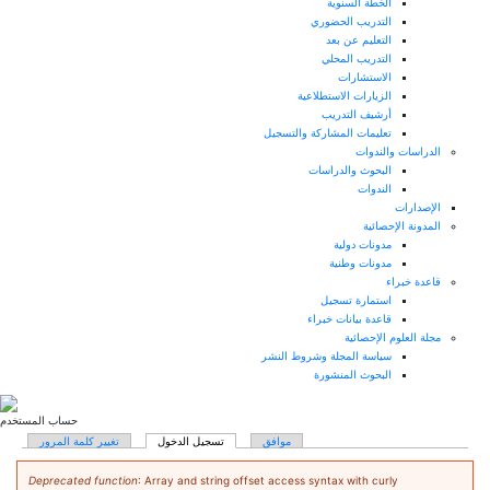
الخطة السنوية
التدريب الحضوري
التعليم عن بعد
التدريب المحلي
الاستشارات
الزيارات الاستطلاعية
أرشيف التدريب
تعليمات المشاركة والتسجيل
الدراسات والندوات
البحوث والدراسات
الندوات
الإصدارات
المدونة الإحصائية
مدونات دولية
مدونات وطنية
قاعدة خبراء
استمارة تسجيل
قاعدة بيانات خبراء
مجلة العلوم الإحصائية
سياسة المجلة وشروط النشر
البحوث المنشورة
حساب المستخدم
بويبات الأساسية
موافق
تسجيل الدخول
(علامة التبويب النشطة)
تغيير كلمة المرور
رسالة الخطأ
Deprecated function
: Array and string offset access syntax with curly