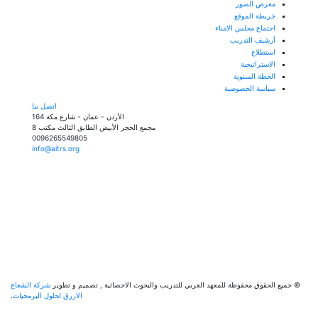
معرض الصور
خريطة الموقع
اجتماع مجلس الامناء
أرشيف التدريب
استطلاع
الاستراتيجية
الخطة السنوية
سياسة الخصوصية
اتصل بنا
الأردن - عمان - شارع مكة 164
مجمع الحجر الأبيض الطابق الثالث مكتب 8
0096265549805
info@aitrs.org
ميع الحقوق محفوظة للمعهد العربي للتدريب والبحوث الاحصائية
,
تصميم و تطوير
شركة الشعاع
الازرق لحلول البرمجيات
.