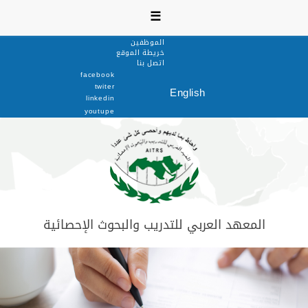
☰
الموظفين
خريطة الموقع
اتصل بنا
facebook
twiter
English
linkedin
youtupe
المعهد العربي للتدريب والبحوث الإحصائية