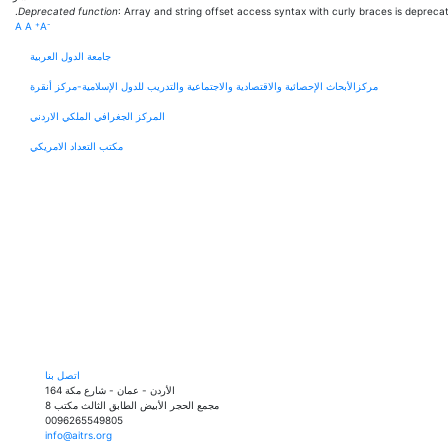
Deprecated function
: Array and string offset access syntax with curly braces is depreca
+
-
A
A
A
جامعة الدول العربية
مركزالأبحاث الإحصائية والاقتصادية والاجتماعية والتدريب للدول الإسلامية-مركز أنقرة
المركز الجغرافي الملكي الاردني
مكتب التعداد الامريكي
اتصل بنا
الأردن - عمان - شارع مكة 164
مجمع الحجر الأبيض الطابق الثالث مكتب 8
0096265549805
info@aitrs.org