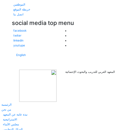
الموظفين
خريطة الموقع
اتصل بنا
social media top menu
facebook
twiter
linkedin
youtupe
English
المعهد العربي للتدريب والبحوث الإحصائية
الرئيسية
من نحن
نبذة عامة عن المعهد
الاستراتيجية
مجلس الأمناء
الهيكل التنظيمي