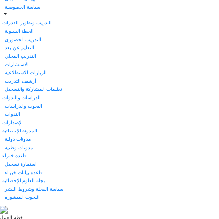
سياسة الخصوصية
التدريب وتطوير القدرات
الخطة السنوية
التدريب الحضوري
التعليم عن بعد
التدريب المحلي
الاستشارات
الزيارات الاستطلاعية
أرشيف التدريب
تعليمات المشاركة والتسجيل
الدراسات والندوات
البحوث والدراسات
الندوات
الإصدارات
المدونة الإحصائية
مدونات دولية
مدونات وطنية
قاعدة خبراء
استمارة تسجيل
قاعدة بيانات خبراء
مجلة العلوم الإحصائية
سياسة المجلة وشروط النشر
البحوث المنشورة
خطة العمل