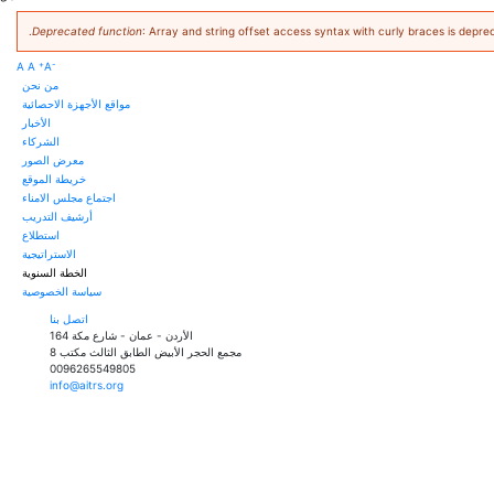
Deprecated function
: Array and string offset access syntax with curly braces is depre
+
-
A
A
A
من نحن
مواقع الأجهزة الاحصائية
الأخبار
الشركاء
معرض الصور
خريطة الموقع
اجتماع مجلس الامناء
أرشيف التدريب
استطلاع
الاستراتيجية
الخطة السنوية
سياسة الخصوصية
اتصل بنا
الأردن - عمان - شارع مكة 164
مجمع الحجر الأبيض الطابق الثالث مكتب 8
0096265549805
info@aitrs.org