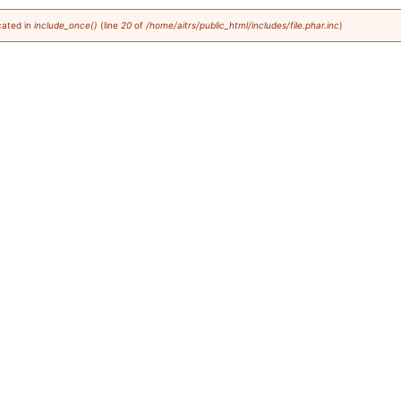
cated in
include_once()
(line
20
of
/home/aitrs/public_html/includes/file.phar.inc
).