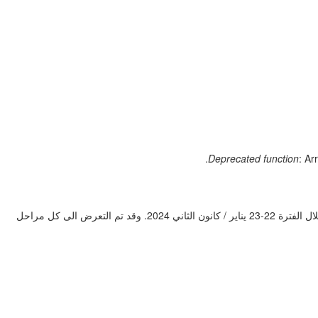
Deprecated function
: Ar
نظم المعهد وادارة الاحصاء وقواعد البيانات بالجامعة العربية الدورة الثانية حول الارقام القياسية الخاصة بأسعار المستهلك والية جمع بيانتها وتركيبها وانتاجها خلال الفترة 22-23 يناير / كانون الثاني 2024. وقد تم التعرض الى كل مراحل