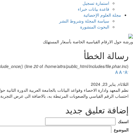
استمارة تسجيل
قاعدة بيانات خبراء
مجلة العلوم الإحصائية
سياسة المجلة وشروط النشر
البحوث المنشورة
ورشة حول الارقام القياسية الخاصة بأسعار المستهلك
رسالة الخطأ
clude_once()
(line
20
of
/home/aitrs/public_html/includes/file.phar.inc
).
+
-
A
A
A
الثلاثاء, يناير 23, 2024
احتساب الرقم القياسي والصعوبات المرتبطة به، بالاضافة الى عرض التجربة ا
إضافة تعليق جديد
‏اسمك ‏
‏الموضوع ‏