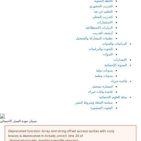
الخطة السنوية
التدريب الحضوري
التعليم عن بعد
التدريب المحلي
الاستشارات
الزيارات الاستطلاعية
أرشيف التدريب
تعليمات المشاركة والتسجيل
الدراسات والندوات
البحوث والدراسات
الندوات
الإصدارات
المدونة الإحصائية
مدونات دولية
مدونات وطنية
قاعدة خبراء
استمارة تسجيل
قاعدة بيانات خبراء
مجلة العلوم الإحصائية
سياسة المجلة وشروط النشر
البحوث المنشورة
ضمان جودة العمل الاحصائي
رسالة الخطأ
Deprecated function
: Array and string offset access syntax with curly
braces is deprecated in
include_once()
(line
20
of
/home/aitrs/public_html/includes/file.phar.inc
).