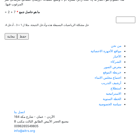
المرغوب فيها.
‏ما هو حاصل جمع ‏
*
7 + 2 =
حل مشكلة الرياضيات البسيطة هذه وأدخل النتيجة. مثلا ل 1 + 3 ، أدخل 4.
من نحن
مواقع الأجهزة الاحصائية
الأخبار
الشركاء
معرض الصور
خريطة الموقع
اجتماع مجلس الامناء
أرشيف التدريب
استطلاع
الاستراتيجية
الخطة السنوية
سياسة الخصوصية
اتصل بنا
الأردن - عمان - شارع مكة 164
مجمع الحجر الأبيض الطابق الثالث مكتب 8
0096265549805
info@aitrs.org