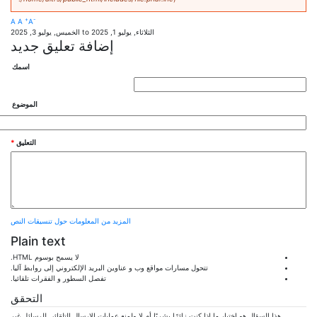
+
-
A
A
A
الثلاثاء, يوليو 1, 2025
to
الخميس, يوليو 3, 2025
إضافة تعليق جديد
‏اسمك ‏
‏الموضوع ‏
‏التعليق ‏
*
المزيد من المعلومات حول تنسيقات النص
Plain text
لا يسمح بوسوم HTML.
تتحول مسارات مواقع وب و عناوين البريد الإلكتروني إلى روابط آليا.
تفصل السطور و الفقرات تلقائيا.
التحقق
هذا السؤال هو اختبار ما إذا كنت زائرًا بشريًا أم لا ولمنع عمليات الإرسال التلقائي للرسائل غير