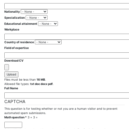
Nationality
Specialization
Educational attainment
Workplace
Country of residence
Field of expertise
Download CV
Files must be less than
16 MB
.
Allowed file types:
txt doc docx pdf
.
Full Name
CAPTCHA
This question is for testing whether or not you are a human visitor and to prevent
automated spam submissions.
Math question
*
3 + 3 =