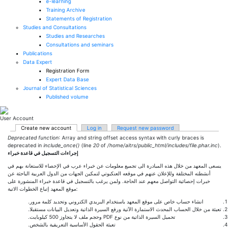
e-learning
Training Archive
Statements of Registration
Studies and Consultations
Studies and Researches
Consultations and seminars
Publications
Data Expert
Registration Form
Expert Data Base
Journal of Statistical Sciences
Published volume
User Account
Primary tabs
Create new account
(active tab)
Log in
Request new password
Error message
Deprecated function
: Array and string offset access syntax with curly braces is
deprecated in
include_once()
(line
20
of
/home/aitrs/public_html/includes/file.phar.inc
).
إجراءات التسجيل في قاعدة خبراء
يسعى المعهد من خلال هذه المبادرة الى تجميع معلومات عن خبراء عرب في الإحصاء للاستعانة بهم في
أنشطته المختلفة وللإعلان عنهم في موقعه العنكبوتي لتمكين الجهات من الدول العربية الباحثة عن
خبرات إحصائية التواصل معهم عند الحاجة. ولمن يرغب بالتسجيل في قاعدة خبراء المنشورة على
موقع المعهد إتباع الخطوات الاتية:
انشاء حساب خاص على موقع المعهد باستخدام البريدي الكتروني وتحديد كلمة مرور.
تعبئة من خلال الحساب المحدث الاستمارة الآتية ورفع السيرة الذاتية وتعديل البيانات مستقبلا.
تحميل السيرة الذاتية من نوع PDF وحجم ملف لا يتجاوز 500 كيلوبايت.
تعبئة الحقول الأساسية التعريفية بالشخص.