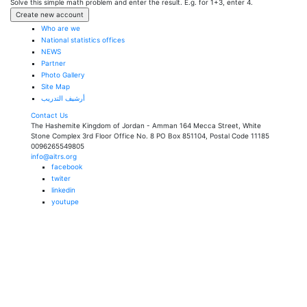
Solve this simple math problem and enter the result. E.g. for 1+3, enter 4.
Who are we
National statistics offices
NEWS
Partner
Photo Gallery
Site Map
أرشيف التدريب
Contact Us
The Hashemite Kingdom of Jordan - Amman 164 Mecca Street, White
Stone Complex 3rd Floor Office No. 8 PO Box 851104, Postal Code 11185
0096265549805
info@aitrs.org
facebook
twiter
linkedin
youtupe