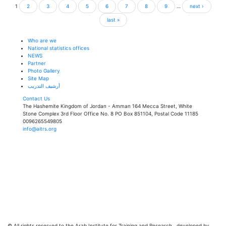
1
2
3
4
5
6
7
8
9
…
next ›
last »
Who are we
National statistics offices
NEWS
Partner
Photo Gallery
Site Map
أرشيف التدريب
Contact Us
The Hashemite Kingdom of Jordan - Amman 164 Mecca Street, White
Stone Complex 3rd Floor Office No. 8 PO Box 851104, Postal Code 11185
0096265549805
info@aitrs.org
© All rights reserved to the Arab Institute for Training and Research
,
developed by