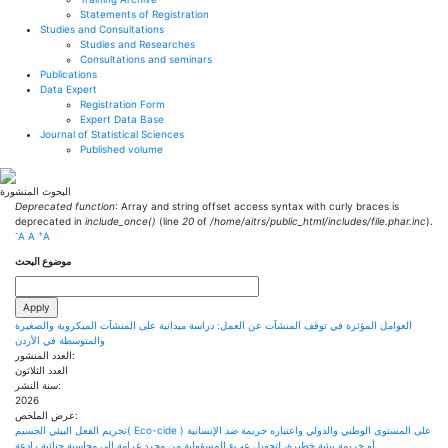
Statements of Registration
Studies and Consultations
Studies and Researches
Consultations and seminars
Publications
Data Expert
Registration Form
Expert Data Base
Journal of Statistical Sciences
Published volume
البحوث المنشورة
Error message
Deprecated function
: Array and string offset access syntax with curly braces is
deprecated in
include_once()
(line
20
of
/home/aitrs/public_html/includes/file.phar.inc
).
-
+
A
A
A
موضوع البحث
العوامل المؤثرة في توقف المنشآت عن العمل: دراسة ميدانية على المنشآت الميكروية والصغيرة
والمتوسطة في الأردن
العدد المنشور:
العدد الثلاثون
سنة النشر:
2026
عرض الملخص:
تجريم الفعل البيئي الجسيم( Eco-cide ) على المستوى الوطني والدولي واعتباره جريمة ضد الإنسانية
أو جريمة بيئية خطيرة، لتحويل عبء المسؤولية من مجرد غرامة إلى محاسبة جنائية رادعة