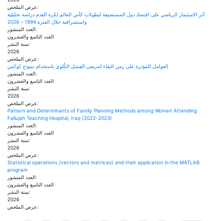
عرض الملخص:
أثر الاستثمار الرياضي على اقتصاد دول المستضيفة لبطولات كأس العالم لكرة القدم دراﺴﺔ تحليلية
واستشرافية خلال الفترة 1994 – 2026
العدد المنشور:
العدد التاسع والعشرون
سنة النشر:
2026
عرض الملخص:
العوامل المؤثرة على زمن البقاء لمرضى الفشل الكُلوي باستخدام نموذج كوكس
العدد المنشور:
العدد التاسع والعشرون
سنة النشر:
2026
عرض الملخص:
Pattern and Determinants of Family Planning Methods among Women Attending
Fallujah Teaching Hospital, Iraq (2022-2023)
العدد المنشور:
العدد التاسع والعشرون
سنة النشر:
2026
عرض الملخص:
Statistical operations (vectors and matrices) and their application in the MATLAB
program
العدد المنشور:
العدد التاسع والعشرون
سنة النشر:
2026
عرض الملخص:
Pages