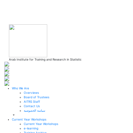
Skip to main content
Arab Institute for Training and Research in Statistic
Who We Are
Overviews
Board of Trustees
AITRS Staff
Contact Us
سياسة الخصوصية
Current Year Workshops
Current Year Workshops
e-learning
Training Archive