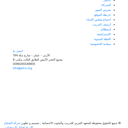
الشركاء
معرض الصور
خريطة الموقع
اجتماع مجلس الامناء
أرشيف التدريب
استطلاع
الاستراتيجية
الخطة السنوية
سياسة الخصوصية
اتصل بنا
الأردن - عمان - شارع مكة 164
مجمع الحجر الأبيض الطابق الثالث مكتب 8
0096265549805
info@aitrs.org
ميع الحقوق محفوظة للمعهد العربي للتدريب والبحوث الاحصائية
,
تصميم و تطوير
شركة الشعاع
الازرق لحلول البرمجيات
.