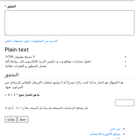
‏التعليق ‏
*
المزيد من المعلومات حول تنسيقات النص
Plain text
لا يسمح بوسوم HTML.
تتحول مسارات مواقع وب و عناوين البريد الإلكتروني إلى روابط آليا.
تفصل السطور و الفقرات تلقائيا.
التحقق
هذا السؤال هو اختبار ما إذا كنت زائرًا بشريًا أم لا ولمنع عمليات الإرسال التلقائي للرسائل غير
المرغوب فيها.
‏ما هو حاصل جمع ‏
*
2 + 4 =
حل مشكلة الرياضيات البسيطة هذه وأدخل النتيجة. مثلا ل 1 + 3 ، أدخل 4.
من نحن
مواقع الأجهزة الاحصائية
الأخبار