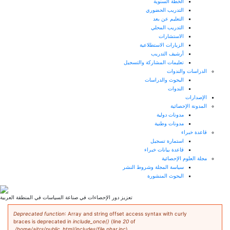
الخطة السنوية
التدريب الحضوري
التعليم عن بعد
التدريب المحلي
الاستشارات
الزيارات الاستطلاعية
أرشيف التدريب
تعليمات المشاركة والتسجيل
الدراسات والندوات
البحوث والدراسات
الندوات
الإصدارات
المدونة الإحصائية
مدونات دولية
مدونات وطنية
قاعدة خبراء
استمارة تسجيل
قاعدة بيانات خبراء
مجلة العلوم الإحصائية
سياسة المجلة وشروط النشر
البحوث المنشورة
تعزيز دور الإحصاءات في صناعة السياسات في المنطقة العربية
رسالة الخطأ
Deprecated function
: Array and string offset access syntax with curly
braces is deprecated in
include_once()
(line
20
of
/home/aitrs/public_html/includes/file.phar.inc
).