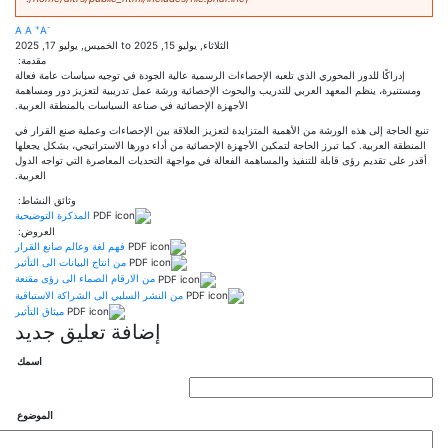
+
-
A
A
A
الثلاثاء, يوليو 15, 2025
to
الخميس, يوليو 17, 2025
مقدمة:
إدراكًا للدور المحوري الذي تلعبه الإحصاءات الرسمية عالية الجودة في توجيه سياسات عامة فعالة
ستنيرة، ينظم المعهد العربي للتدريب والبحوث الإحصائية ورشة عمل تدريبية لتعزيز دور ومساهمة
الأجهزة الإحصائية في صناعة السياسات بالمنطقة العربية.
 الحاجة إلى هذه الورشة من الأهمية المتزايدة لتعزيز العلاقة بين الإحصاءات وعملية صنع القرار في
طقة العربية. كما تبرز الحاجة لتمكين الأجهزة الإحصائية من أداء دورها الاستراتيجي، بشكل يجعلها
 على تقديم رؤى قابلة للتنفيذ والمساهمة الفعالة في مواجهة التحديات المعاصرة التي تواجه الدول
العربية.
وثائق النشاط:
المذكرة التوضيحية
العروض:
فهم لغة وعالم صانع القرار
من انتاج البيانات الى التأثير
من الارقام الصماء الى رؤى مقنعة
من النشر السلبي الى الشراكة الاستباقية
ميثاق التأثير
إضافة تعليق جديد
‏اسمك ‏
‏الموضوع ‏